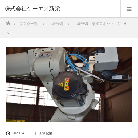
株式会社ケーエス新栄
ホーム
ブログ一覧
工場設備
工場設備（溶接ロボット）につい
て
2020.04.1
工場設備